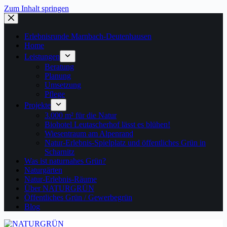
Zum Inhalt springen
Erlebnisrunde Marnbach-Deutenhausen
Home
Leistungen
Beratung
Planung
Umsetzung
Pflege
Projekte
3.000 m² für die Natur
Biohotel Leutascherhof lässt es blühen!
Wiesentraum am Alpenrand
Natur-Erlebnis-Spielplatz und öffentliches Grün in
Scharnitz
Was ist naturnahes Grün?
Naturgärten
Natur-Erlebnis-Räume
Über NATURGRÜN
Öffentliches Grün / Gewerbegrün
Blog